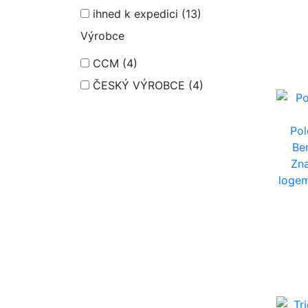
ihned k expedici
(13)
Výrobce
CCM
(4)
ČESKÝ VÝROBCE
(4)
Po
Be
Zn
logem