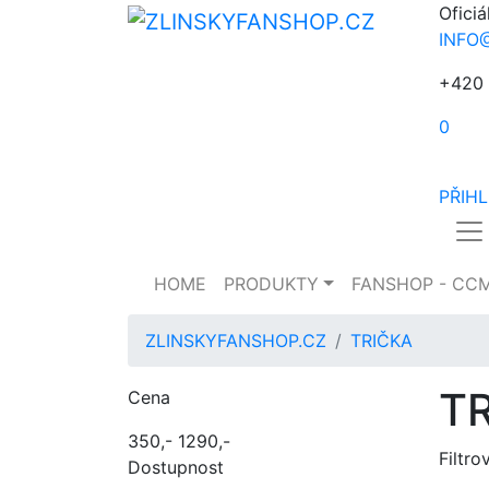
Oficiá
INFO
+420 
0
PŘIH
HOME
PRODUKTY
FANSHOP - CC
ZLINSKYFANSHOP.CZ
TRIČKA
T
Cena
350,-
1290,-
Filtro
Dostupnost