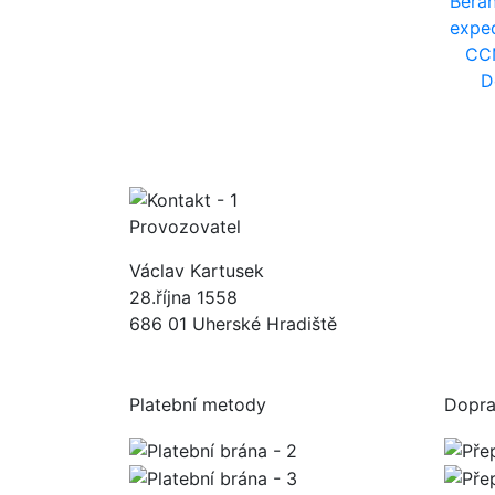
Bera
expe
CCM
D
Provozovatel
Václav Kartusek
28.října 1558
686 01 Uherské Hradiště
Platební metody
Dopr