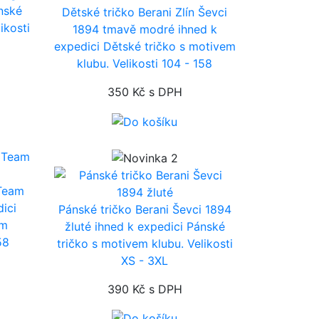
nské
Dětské tričko Berani Zlín Ševci
ikosti
1894 tmavě modré
ihned k
expedici
Dětské tričko s motivem
klubu. Velikosti 104 - 158
350 Kč
s DPH
 Team
dici
Pánské tričko Berani Ševci 1894
em
žluté
ihned k expedici
Pánské
58
tričko s motivem klubu. Velikosti
XS - 3XL
390 Kč
s DPH