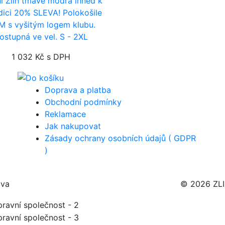
ni Zlín tmavě modrá
ihned k
dici
20% SLEVA! Polokošile
 s vyšitým logem klubu.
ostupná ve vel. S - 2XL
1 032 Kč
s DPH
Doprava a platba
Obchodní podmínky
Reklamace
Jak nakupovat
Zásady ochrany osobních údajů ( GDPR
)
ava
© 2026 ZL