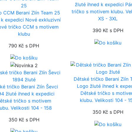
žluté
ihned k expedici
Pá
tričko s motivem klubu. Vel
o CCM Berani Zlín Team 25
XS - 3XL
 k expedici
Nové exkluzivní
ové tričko CCM s motivem
390 Kč
s DPH
klubu
790 Kč
s DPH
Dětské tričko Berani Zlín
Logo žluté
ihned k expe
ké tričko Berani Zlín Ševci
Dětské tričko s motiv
94 žluté
ihned k expedici
klubu. Velikosti 104 - 1
ětské tričko s motivem
lubu. Velikosti 104 - 158
350 Kč
s DPH
350 Kč
s DPH