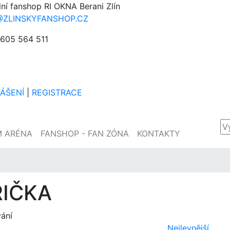
lní fanshop RI OKNA Berani Zlín
@ZLINSKYFANSHOP.CZ
605 564 511
LÁŠENÍ
|
REGISTRACE
M ARÉNA
FANSHOP - FAN ZÓNA
KONTAKTY
RIČKA
vání
Nejlevnější