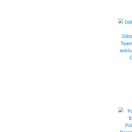
Děts
Tea
exklu
Po