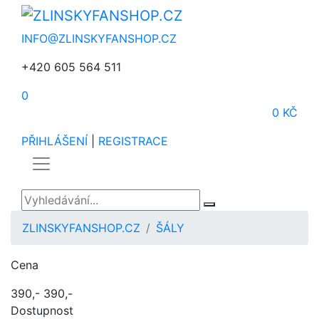
INFO@ZLINSKYFANSHOP.CZ
+420 605 564 511
0
0 KČ
PŘIHLÁŠENÍ
|
REGISTRACE
ZLINSKYFANSHOP.CZ
ŠÁLY
Cena
390,-
390,-
Dostupnost