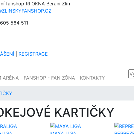
lní fanshop RI OKNA Berani Zlín
@ZLINSKYFANSHOP.CZ
605 564 511
LÁŠENÍ
|
REGISTRACE
M ARÉNA
FANSHOP - FAN ZÓNA
KONTAKTY
TIČKY
OKEJOVÉ KARTIČKY
ALIGA
MAXA LIGA
REPREZ