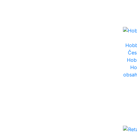
Hobb
Čes
Hob
Ho
obsah