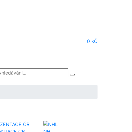
0 KČ
ENTACE ČR
NHL