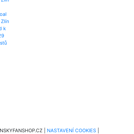
oal
Zlín
d k
29
istů
INSKYFANSHOP.CZ |
NASTAVENÍ COOKIES
|