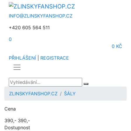
INFO@ZLINSKYFANSHOP.CZ
+420 605 564 511
0
0 KČ
PŘIHLÁŠENÍ
|
REGISTRACE
ZLINSKYFANSHOP.CZ
ŠÁLY
Cena
390,-
390,-
Dostupnost