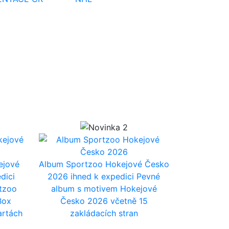
ejové
Album Sportzoo Hokejové Česko
dici
2026
ihned k expedici
Pevné
tzoo
album s motivem Hokejové
Box
Česko 2026 včetně 15
artách
zakládacích stran