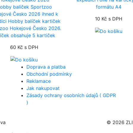
obby balíček Sportzoo
formátu A4
ejové Česko 2026
ihned k
10 Kč
s DPH
dici
Hobby balíček kartiček
zoo Hokejové Česko 2026.
líček obsahuje 5 kartiček
60 Kč
s DPH
Doprava a platba
Obchodní podmínky
Reklamace
Jak nakupovat
Zásady ochrany osobních údajů ( GDPR
)
ava
© 2026 ZL