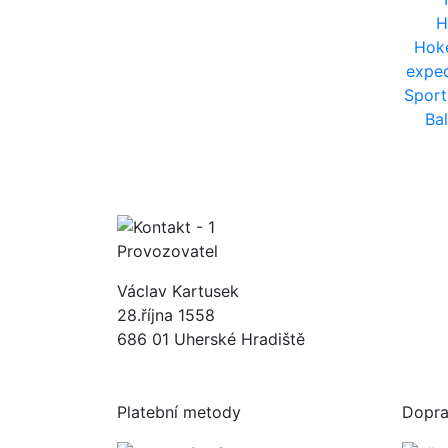
H
Hok
expe
Sport
Ba
Provozovatel
Václav Kartusek
28.října 1558
686 01 Uherské Hradiště
Platební metody
Dopr