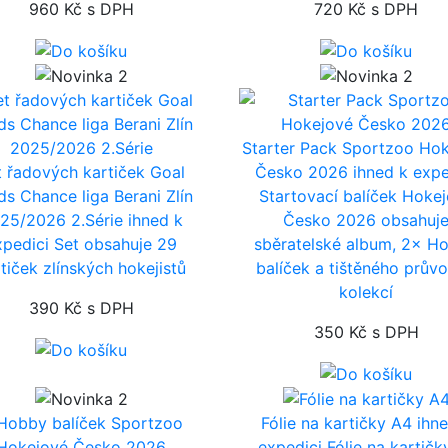
960 Kč
s DPH
720 Kč
s DPH
Starter Pack Sportzoo Ho
t řadových kartiček Goal
Česko 2026
ihned k expe
ds Chance liga Berani Zlín
Startovací balíček Hoke
25/2026 2.Série
ihned k
Česko 2026 obsahuj
xpedici
Set obsahuje 29
sběratelské album, 2× H
tiček zlínských hokejistů
balíček a tištěného prův
kolekcí
390 Kč
s DPH
350 Kč
s DPH
Fólie na kartičky A4
ihn
expedici
Fólie na kartičk