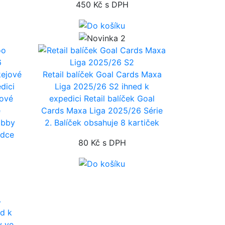
450 Kč
s DPH
kejové
Retail balíček Goal Cards Maxa
dici
Liga 2025/26 S2
ihned k
jové
expedici
Retail balíček Goal
e
Cards Maxa Liga 2025/26 Série
obby
2. Balíček obsahuje 8 kartiček
odce
80 Kč
s DPH
ed k
y ve