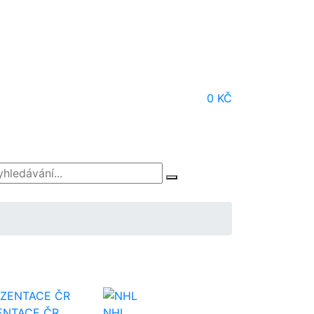
0 KČ
ENTACE ČR
NHL