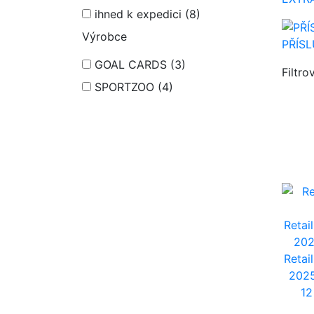
ihned k expedici
(8)
Výrobce
PŘÍS
GOAL CARDS
(3)
Filtro
SPORTZOO
(4)
Retai
20
Retai
2025
12