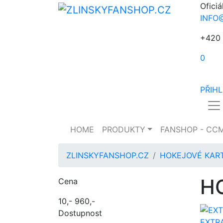
Oficiá
INFO
+420 
0
PŘIH
HOME
PRODUKTY
FANSHOP - CC
ZLINSKYFANSHOP.CZ
HOKEJOVÉ KAR
H
Cena
10,-
960,-
Dostupnost
EXTR