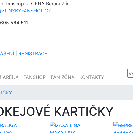
lní fanshop RI OKNA Berani Zlín
@ZLINSKYFANSHOP.CZ
605 564 511
LÁŠENÍ
|
REGISTRACE
M ARÉNA
FANSHOP - FAN ZÓNA
KONTAKTY
TIČKY
OKEJOVÉ KARTIČKY
ALIGA
MAXA LIGA
REPREZ