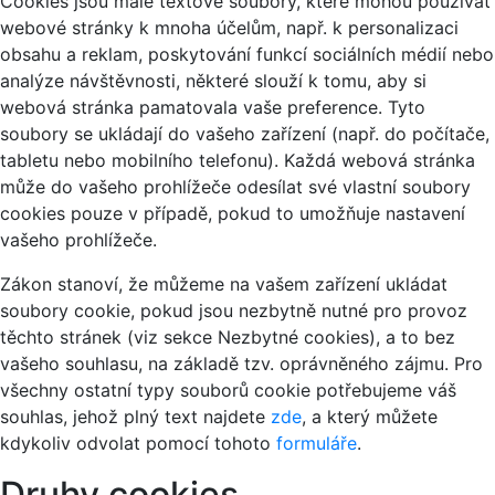
Cookies jsou malé textové soubory, které mohou používat
webové stránky k mnoha účelům, např. k personalizaci
obsahu a reklam, poskytování funkcí sociálních médií nebo
analýze návštěvnosti, některé slouží k tomu, aby si
webová stránka pamatovala vaše preference. Tyto
soubory se ukládají do vašeho zařízení (např. do počítače,
tabletu nebo mobilního telefonu). Každá webová stránka
může do vašeho prohlížeče odesílat své vlastní soubory
cookies pouze v případě, pokud to umožňuje nastavení
vašeho prohlížeče.
Zákon stanoví, že můžeme na vašem zařízení ukládat
soubory cookie, pokud jsou nezbytně nutné pro provoz
těchto stránek (viz sekce Nezbytné cookies), a to bez
vašeho souhlasu, na základě tzv. oprávněného zájmu. Pro
všechny ostatní typy souborů cookie potřebujeme váš
souhlas, jehož plný text najdete
zde
, a který můžete
kdykoliv odvolat pomocí tohoto
formuláře
.
Druhy cookies