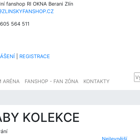
lní fanshop RI OKNA Berani Zlín
@ZLINSKYFANSHOP.CZ
605 564 511
LÁŠENÍ
|
REGISTRACE
M ARÉNA
FANSHOP - FAN ZÓNA
KONTAKTY
ABY KOLEKCE
vání
Nejlevnější