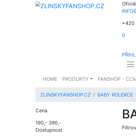
Oficiá
INFO
+420 
0
PŘIH
HOME
PRODUKTY
FANSHOP - CC
ZLINSKYFANSHOP.CZ
BABY KOLEKCE
B
Cena
190,-
390,-
Filtro
Dostupnost