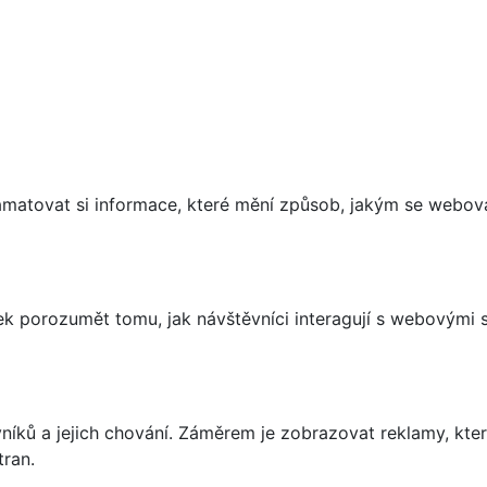
matovat si informace, které mění způsob, jakým se webov
 porozumět tomu, jak návštěvníci interagují s webovými st
íků a jejich chování. Záměrem je zobrazovat reklamy, které
tran.