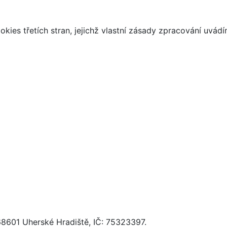
kies třetích stran, jejichž vlastní zásady zpracování uvád
68601 Uherské Hradiště, IČ: 75323397.