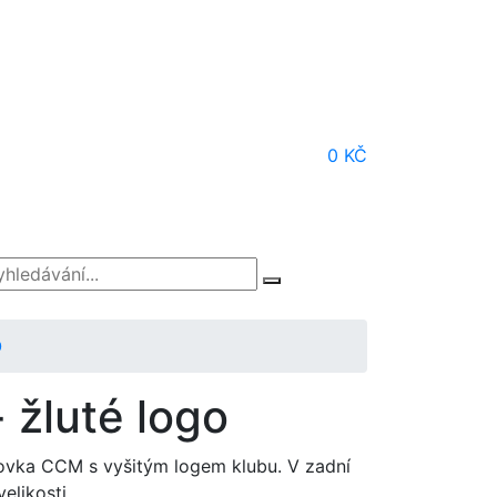
0 KČ
O
 žluté logo
tovka CCM s vyšitým logem klubu. V zadní
elikosti