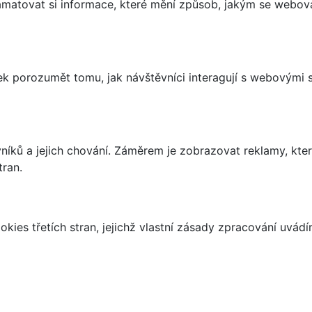
matovat si informace, které mění způsob, jakým se webov
 porozumět tomu, jak návštěvníci interagují s webovými st
íků a jejich chování. Záměrem je zobrazovat reklamy, které
tran.
kies třetích stran, jejichž vlastní zásady zpracování uvád