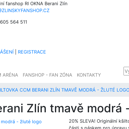
lní fanshop RI OKNA Berani Zlín
@ZLINSKYFANSHOP.CZ
605 564 511
LÁŠENÍ
|
REGISTRACE
M ARÉNA
FANSHOP - FAN ZÓNA
KONTAKTY
ILTOVKA CCM BERANI ZLÍN TMAVĚ MODRÁ - ŽLUTÉ LOG
rani Zlín tmavě modrá -
20% SLEVA! Originální kšil
části s páskem pro úpravu v