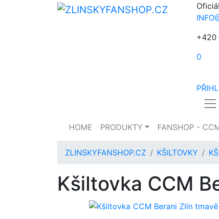
Oficiá
INFO
+420 
0
PŘIH
HOME
PRODUKTY
FANSHOP - CC
ZLINSKYFANSHOP.CZ
KŠILTOVKY
KŠ
Kšiltovka CCM Be