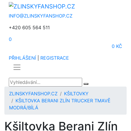
INFO@ZLINSKYFANSHOP.CZ
+420 605 564 511
0
0 KČ
PŘIHLÁŠENÍ
|
REGISTRACE
ZLINSKYFANSHOP.CZ
KŠILTOVKY
KŠILTOVKA BERANI ZLÍN TRUCKER TMAVĚ
MODRÁ/BÍLÁ
Kšiltovka Berani Zlín