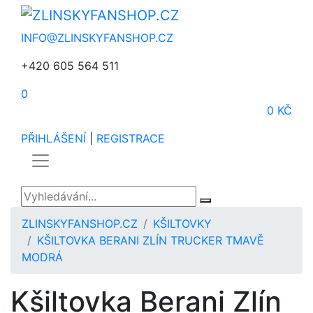
INFO@ZLINSKYFANSHOP.CZ
+420 605 564 511
0
0 KČ
PŘIHLÁŠENÍ
|
REGISTRACE
ZLINSKYFANSHOP.CZ
KŠILTOVKY
KŠILTOVKA BERANI ZLÍN TRUCKER TMAVĚ
MODRÁ
Kšiltovka Berani Zlín