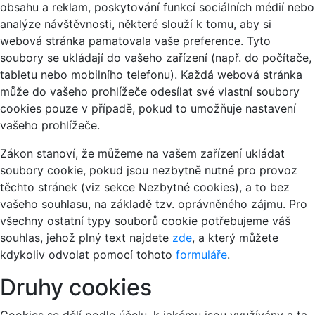
obsahu a reklam, poskytování funkcí sociálních médií nebo
analýze návštěvnosti, některé slouží k tomu, aby si
webová stránka pamatovala vaše preference. Tyto
soubory se ukládají do vašeho zařízení (např. do počítače,
tabletu nebo mobilního telefonu). Každá webová stránka
může do vašeho prohlížeče odesílat své vlastní soubory
cookies pouze v případě, pokud to umožňuje nastavení
vašeho prohlížeče.
Zákon stanoví, že můžeme na vašem zařízení ukládat
soubory cookie, pokud jsou nezbytně nutné pro provoz
těchto stránek (viz sekce Nezbytné cookies), a to bez
vašeho souhlasu, na základě tzv. oprávněného zájmu. Pro
všechny ostatní typy souborů cookie potřebujeme váš
souhlas, jehož plný text najdete
zde
, a který můžete
kdykoliv odvolat pomocí tohoto
formuláře
.
Druhy cookies
Cookies se dělí podle účelu, k jakému jsou využívány a ta