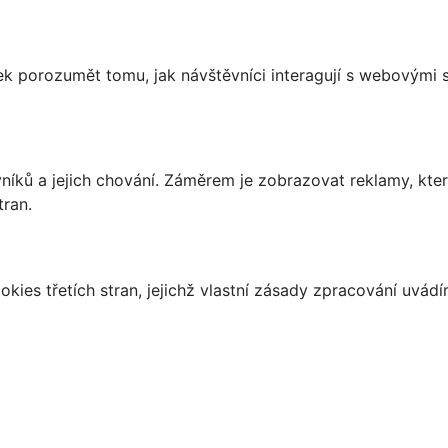
 porozumět tomu, jak návštěvníci interagují s webovými st
íků a jejich chování. Záměrem je zobrazovat reklamy, které
tran.
kies třetích stran, jejichž vlastní zásady zpracování uvád