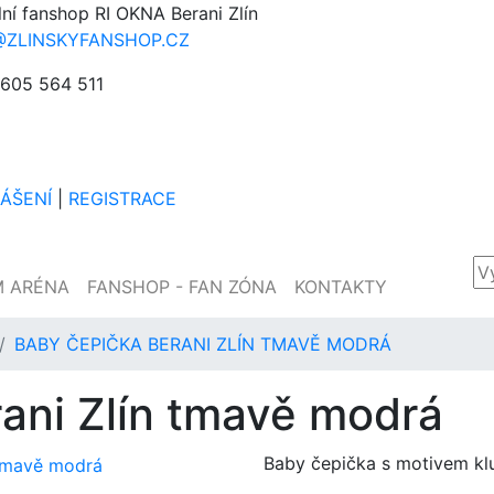
lní fanshop RI OKNA Berani Zlín
@ZLINSKYFANSHOP.CZ
605 564 511
LÁŠENÍ
|
REGISTRACE
M ARÉNA
FANSHOP - FAN ZÓNA
KONTAKTY
BABY ČEPIČKA BERANI ZLÍN TMAVĚ MODRÁ
ani Zlín tmavě modrá
Baby čepička s motivem kl