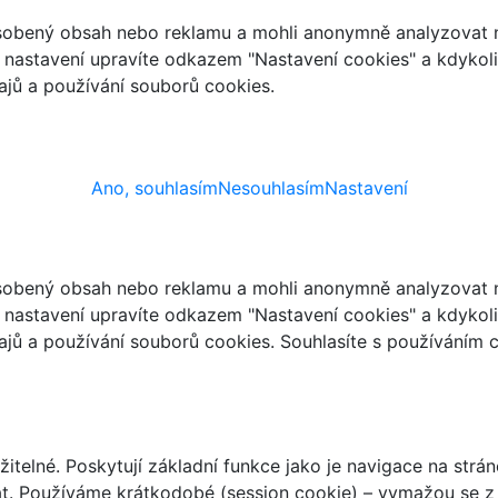
ůsobený obsah nebo reklamu a mohli anonymně analyzovat n
ch nastavení upravíte odkazem "Nastavení cookies" a kdykol
jů a používání souborů cookies.
Ano, souhlasím
Nesouhlasím
Nastavení
ůsobený obsah nebo reklamu a mohli anonymně analyzovat n
ch nastavení upravíte odkazem "Nastavení cookies" a kdykol
jů a používání souborů cookies. Souhlasíte s používáním 
telné. Poskytují základní funkce jako je navigace na strán
t. Používáme krátkodobé (session cookie) – vymažou se z 