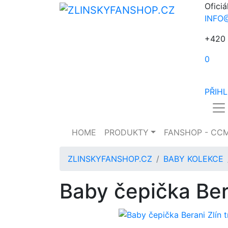
Oficiá
INFO
+420 
0
PŘIH
HOME
PRODUKTY
FANSHOP - CC
ZLINSKYFANSHOP.CZ
BABY KOLEKCE
Baby čepička Ber