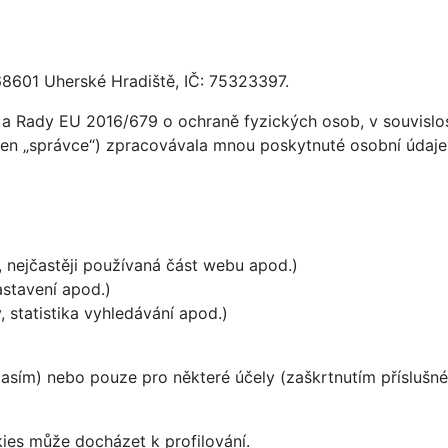
68601 Uherské Hradiště, IČ: 75323397.
a Rady EU 2016/679 o ochraně fyzických osob, v souvislost
jen „správce“) zpracovávala mnou poskytnuté osobní údaje (
, nejčastěji používaná část webu apod.)
astavení apod.)
 statistika vyhledávání apod.)
asím) nebo pouze pro některé účely (zaškrtnutím příslušné 
ies může docházet k profilování.