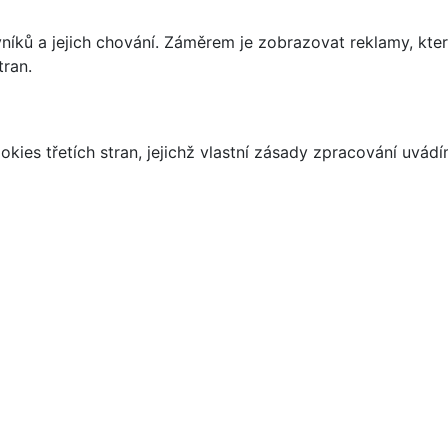
íků a jejich chování. Záměrem je zobrazovat reklamy, které
tran.
kies třetích stran, jejichž vlastní zásady zpracování uvád