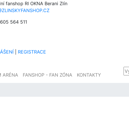
lní fanshop RI OKNA Berani Zlín
@ZLINSKYFANSHOP.CZ
605 564 511
LÁŠENÍ
|
REGISTRACE
M ARÉNA
FANSHOP - FAN ZÓNA
KONTAKTY