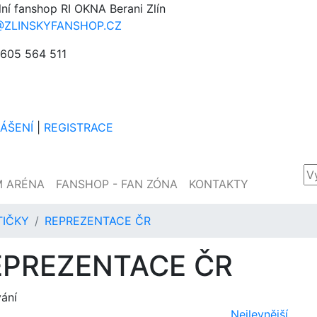
lní fanshop RI OKNA Berani Zlín
@ZLINSKYFANSHOP.CZ
605 564 511
LÁŠENÍ
|
REGISTRACE
M ARÉNA
FANSHOP - FAN ZÓNA
KONTAKTY
TIČKY
REPREZENTACE ČR
EPREZENTACE ČR
vání
Nejlevnější