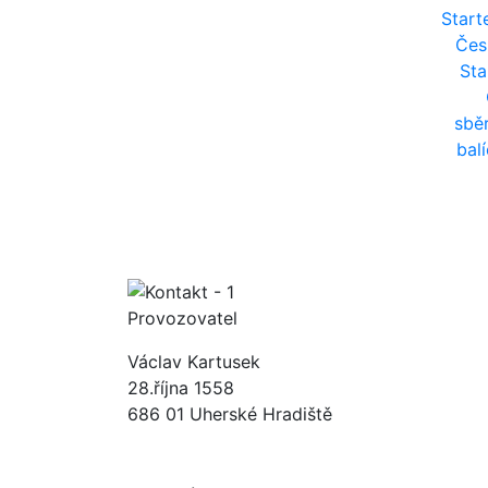
Start
Čes
Sta
sbě
bal
Provozovatel
Václav Kartusek
28.října 1558
686 01 Uherské Hradiště