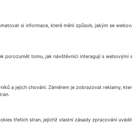
matovat si informace, které mění způsob, jakým se webov
 porozumět tomu, jak návštěvníci interagují s webovými st
íků a jejich chování. Záměrem je zobrazovat reklamy, které
tran.
kies třetích stran, jejichž vlastní zásady zpracování uvád