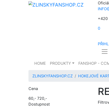
Oficiá
INFO
+420 
0
PŘIH
HOME
PRODUKTY
FANSHOP - CC
ZLINSKYFANSHOP.CZ
HOKEJOVÉ KAR
R
Cena
60,-
720,-
Filtro
Dostupnost