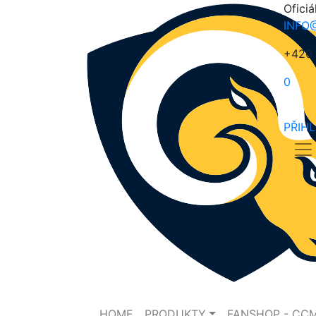
Oficiá
INFO
+420 
0
PŘIH
HOME
PRODUKTY
FANSHOP - CC