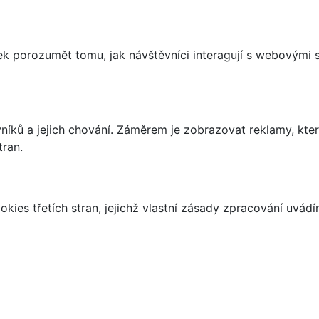
 porozumět tomu, jak návštěvníci interagují s webovými st
íků a jejich chování. Záměrem je zobrazovat reklamy, které
tran.
kies třetích stran, jejichž vlastní zásady zpracování uvád