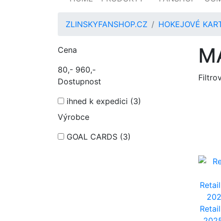
ZLINSKYFANSHOP.CZ
HOKEJOVÉ KAR
M
Cena
80,-
960,-
Filtro
Dostupnost
ihned k expedici
(3)
Výrobce
GOAL CARDS
(3)
Retai
20
Retai
2025