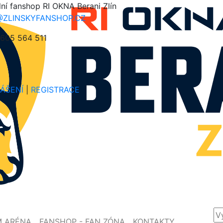
lní fanshop RI OKNA Berani Zlín
@ZLINSKYFANSHOP.CZ
605 564 511
LÁŠENÍ
|
REGISTRACE
M ARÉNA
FANSHOP - FAN ZÓNA
KONTAKTY